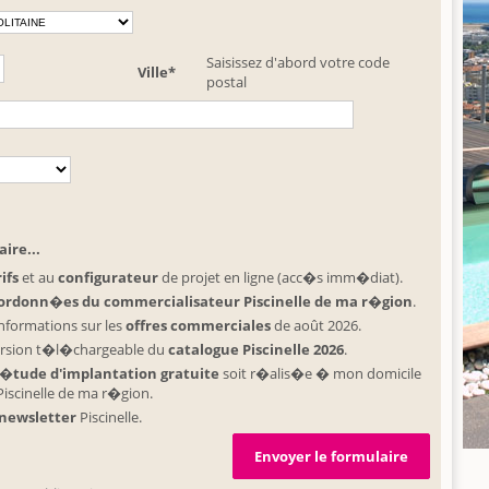
Saisissez d'abord votre code
Ville*
postal
ire...
ifs
et au
configurateur
de projet en ligne (acc�s imm�diat).
ordonn�es du commercialisateur Piscinelle de ma r�gion
.
informations sur les
offres commerciales
de août 2026.
ersion t�l�chargeable du
catalogue Piscinelle 2026
.
�tude d'implantation gratuite
soit r�alis�e � mon domicile
 Piscinelle de ma r�gion.
newsletter
Piscinelle.