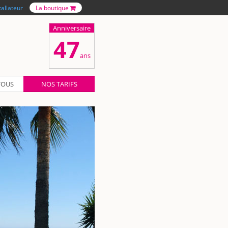
tallateur
La boutique
Anniversaire
47
ans
VOUS
NOS TARIFS