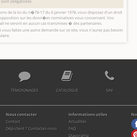
sont obligatoires
s de la loi du n�78-17 du 6 janvier 1978, vous disposez d'un droit
 d'opposition sur les donn�es nominatives vous concernant. Vos
l ne seront en aucun cas transmises � des partenaires.
Si vous faites une autre demande sur ce site, vous n'aurez pas besoin
laire.
TÉMOIGNAGES
CATALOGUE
SAV
Nous contacter
Informations utiles
No
Contact
Actualités
Déjà client ? Contactez-nous
FAQ
Diaporama