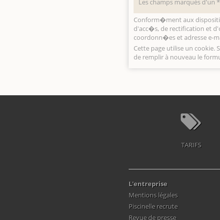
Les champs marqués d'un * 
Conform�ment aux disposition
d'acc�s, de rectification et
coordonn�es et adresse e-mai
Cette page utilise un cookie. 
de remplir à nouveau le formu
TARIFS
L'entreprise
Mentions légales
Piscinelle recrute
Revue de presse