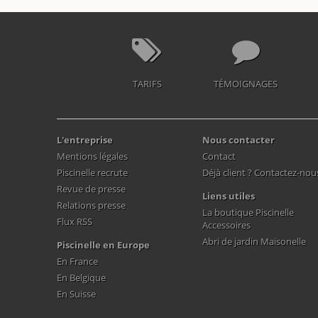
TARIFS
TÉMOIGNAGES
L'entreprise
Nous contacter
Mentions légales
Contact
Piscinelle recrute
Déjà client ? Contactez-nou
Revue de presse
Liens utiles
Relations presse
La boutique Piscinelle
Flux RSS
Accessoires
Abri de jardin Maisonelle
Piscinelle en Europe
En France
En Belgique
En Suisse