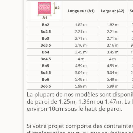
Longueur (A1)
Largeur (A2)
S
Bo2
1.82 m
1.82 m
Bo2.5
2.21 m
2.21 m
Bo3
2.71 m
2.71 m
Bo3.5
3.16 m
3.16 m
9
Bo4
3.45 m
3.45 m
1
Bo4.5
4 m
4 m
Bo5
4.59 m
4.59 m
Bo5.5
5.04 m
5.04 m
2
Bo6
5.49 m
5.49 m
Bo6.5
5.99 m
5.99 m
La plupart de nos modèles sont disponi
de paroi de 1.25m, 1.36m ou 1.47m. La 
environ 10cm sous le haut de paroi.
Si votre projet comporte des contraintes