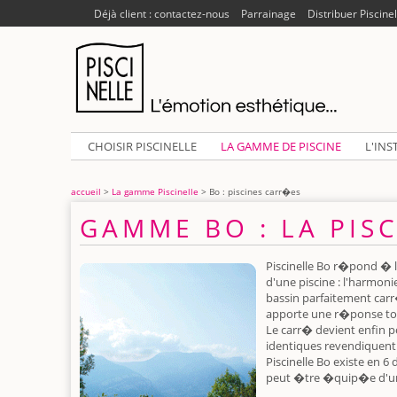
Déjà client : contactez-nous
Parrainage
Distribuer Piscinel
CHOISIR PISCINELLE
LA GAMME DE PISCINE
L'INS
accueil
>
La gamme Piscinelle
> Bo : piscines carr�es
GAMME BO : LA PIS
Piscinelle Bo r�pond � 
d'une piscine : l'harmon
bassin parfaitement carr
apporte une r�ponse tou
Le carr� devient enfin p
identiques revendiquent 
Piscinelle Bo existe en 6
peut �tre �quip�e d'