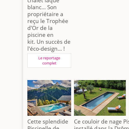
châlet laqué
blanc... Son
propriétaire a
reçu le Trophée
d'Or de la
piscine en
kit. Un succès de
l'éco-design... !
Le reportage
complet
Cette splendide
Ce couloir de nage Pi
Piscinelle de
installé dans la Drô