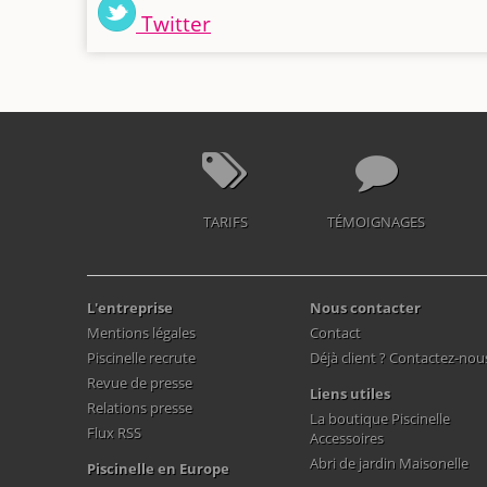
Twitter
TARIFS
TÉMOIGNAGES
L'entreprise
Nous contacter
Mentions légales
Contact
Piscinelle recrute
Déjà client ? Contactez-nou
Revue de presse
Liens utiles
Relations presse
La boutique Piscinelle
Flux RSS
Accessoires
Abri de jardin Maisonelle
Piscinelle en Europe