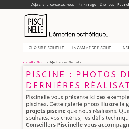
Déjà client : contactez-nous
Parrainage
Distribuer Piscinel
CHOISIR PISCINELLE
LA GAMME DE PISCINE
L'INS
accueil
>
Photos
> R�alisations Piscinelle
PISCINE : PHOTOS 
DERNIÈRES RÉALISA
Piscinelle vous présente ici des exempl
piscines. Cette galerie photo illustre la
g
projets piscine
que nous réalisons. Que
souhaits, vos critères, les défis techniq
Conseillers Piscinelle vous accompag