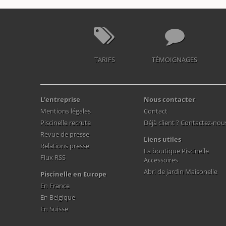
TARIFS
TÉMOIGNAGES
L'entreprise
Nous contacter
Mentions légales
Contact
Piscinelle recrute
Déjà client ? Contactez-nou
Revue de presse
Liens utiles
Relations presse
La boutique Piscinelle
Flux RSS
Accessoires
Abri de jardin Maisonelle
Piscinelle en Europe
En France
En Belgique
En Suisse