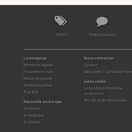
TARIFS
TÉMOIGNAGES
L'entreprise
Nous contacter
Mentions légales
Contact
Piscinelle recrute
Déjà client ? Contactez-nou
Revue de presse
Liens utiles
Relations presse
La boutique Piscinelle
Flux RSS
Accessoires
Abri de jardin Maisonelle
Piscinelle en Europe
En France
En Belgique
En Suisse