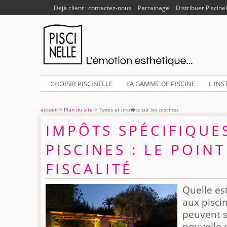
Déjà client : contactez-nous
Parrainage
Distribuer Piscinel
CHOISIR PISCINELLE
LA GAMME DE PISCINE
L'INS
accueil
>
Plan du site
> Taxes et imp�ts sur les piscines
IMPÔTS SPÉCIFIQUE
PISCINES : LE POINT
FISCALITÉ
Quelle est
aux piscin
peuvent s
nouvelle 