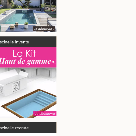
scinelle invente
scinelle recrute