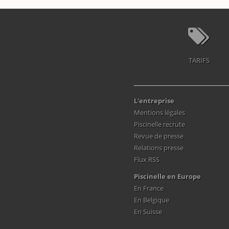
TARIFS
L'entreprise
Mentions légales
Piscinelle recrute
Revue de presse
Relations presse
Flux RSS
Piscinelle en Europe
En France
En Belgique
En Suisse