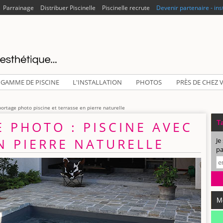
Parrainage
Distribuer Piscinelle
Piscinelle recrute
Devenir partenaire - ins
 GAMME DE PISCINE
L'INSTALLATION
PHOTOS
PRÈS DE CHEZ 
ortage photo piscine et terrasse en pierre naturelle
 PHOTO : PISCINE AVEC
Ta
N PIERRE NATURELLE
Je
pa
M