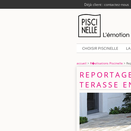
Déjà client : contactez-nous
CHOISIR PISCINELLE
LA
accueil
>
R�alisations Piscinelle
> Rep
REPORTAGE
TERASSE E