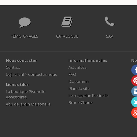
TÉMOIGNAGES
CATALOGUE
SAV
Nous contacter
Informations utiles
No
Contact
Actualités
Déjà client ? Contactez-nous
FAQ
Diaporama
Liens utiles
Plan du site
La boutique Piscinelle
Le magazine Piscinelle
Accessoires
Bruno Choux
Abri de jardin Maisonelle