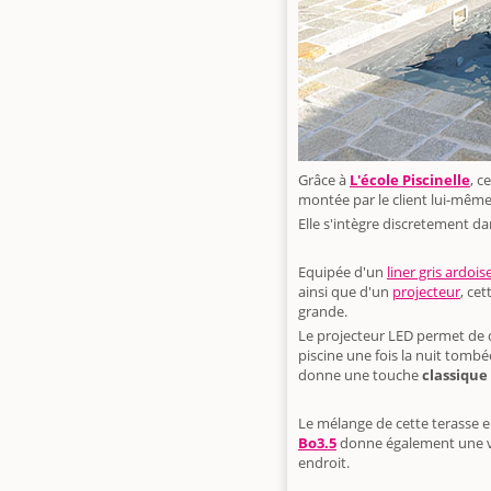
Grâce à
L'école Piscinelle
, c
montée par le client lui-mêm
Elle s'intègre discretement da
Equipée d'un
liner gris ardois
ainsi que d'un
projecteur
, cet
grande.
Le projecteur LED permet de d
piscine une fois la nuit tombée
donne une touche
classique
Le mélange de cette terasse e
Bo3.5
donne également une v
endroit.