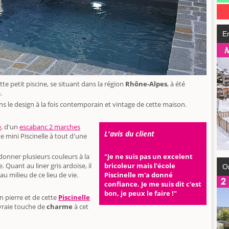
E
ette petit piscine, se situant dans la région
Rhône-Alpes
, à été
e.
ns le design à la fois contemporain et vintage de cette maison.
e
, d'un
escabanc 2 marches
L'avis du client
te mini Piscinelle à tout d'une
onner plusieurs couleurs à la
"Je ne suis pas un excelent
. Quant au liner gris ardoise, il
bricoleur mais l'école
O
au milieu de ce lieu de vie.
Piscinelle m'a donné
confiance. Je me suis dit c'est
bon, je peux le faire !"
n pierre et de cette
Piscinelle
raie touche de
charme
à cet