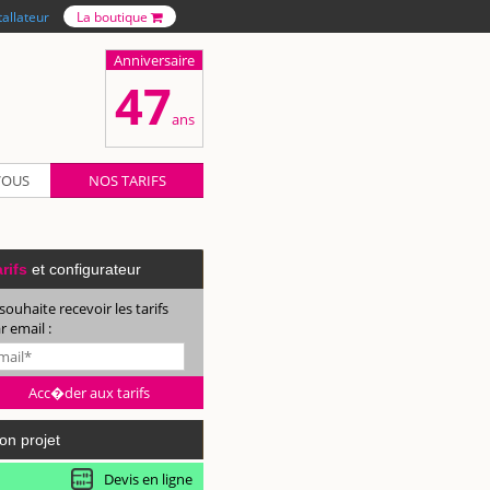
tallateur
La boutique
Anniversaire
47
ans
VOUS
NOS TARIFS
rifs
et configurateur
 souhaite recevoir les tarifs
r email :
on projet
Devis en ligne