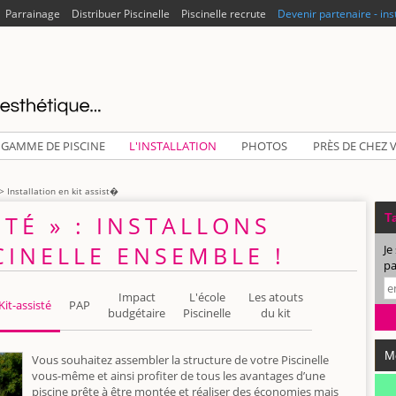
Parrainage
Distribuer Piscinelle
Piscinelle recrute
Devenir partenaire - ins
 GAMME DE PISCINE
L'INSTALLATION
PHOTOS
PRÈS DE CHEZ 
> Installation en kit assist�
STÉ » : INSTALLONS
Ta
CINELLE ENSEMBLE !
Je
pa
Impact
L'école
Les atouts
Kit-assisté
PAP
budgétaire
Piscinelle
du kit
M
Vous souhaitez assembler la structure de votre Piscinelle
vous-même et ainsi profiter de tous les avantages d’une
piscine prête à être montée et réaliser des économies mais