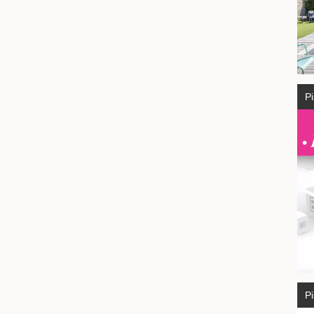
Pi
Pi