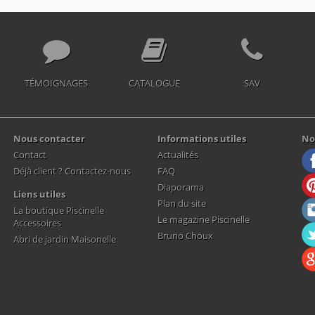
TÉMOIGNAGES
CATALOGUE
SAV
Nous contacter
Informations utiles
No
Contact
Actualités
Déjà client ? Contactez-nous
FAQ
Diaporama
Liens utiles
Plan du site
La boutique Piscinelle
Le magazine Piscinelle
Accessoires
Bruno Choux
Abri de jardin Maisonelle