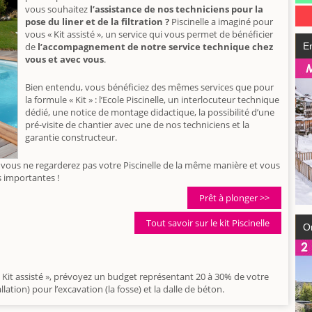
vous souhaitez
l’assistance de nos techniciens pour la
pose du liner et de la filtration ?
Piscinelle a imaginé pour
vous « Kit assisté », un service qui vous permet de bénéficier
de
l’accompagnement de notre service technique chez
E
vous et avec vous
.
Bien entendu, vous bénéficiez des mêmes services que pour
la formule « Kit » : l’Ecole Piscinelle, un interlocuteur technique
dédié, une notice de montage didactique, la possibilité d’une
pré-visite de chantier avec une de nos techniciens et la
garantie constructeur.
», vous ne regarderez pas votre Piscinelle de la même manière et vous
s importantes !
Prêt à plonger >>
Tout savoir sur le kit Piscinelle
O
« Kit assisté », prévoyez un budget représentant 20 à 30% de votre
llation) pour l’excavation (la fosse) et la dalle de béton.