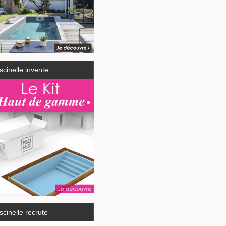
scinelle invente
scinelle recrute