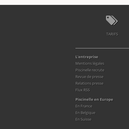
TARIFS
L'entreprise
Mentions légales
Piscinelle recrute
Revue de presse
Relations presse
Flux RSS
Piscinelle en Europe
En France
En Belgique
En Suisse