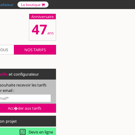
tallateur
La boutique
Anniversaire
47
ans
VOUS
NOS TARIFS
rifs
et configurateur
 souhaite recevoir les tarifs
r email :
on projet
Devis en ligne