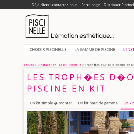
Déjà client : contactez-nous
Parrainage
Distribuer Piscinel
CHOISIR PISCINELLE
LA GAMME DE PISCINE
L'INS
accueil
>
L'installation - Le kit Piscinelle
> Troph�es d'Or de la piscine en ki
LES TROPH�ES D�O
PISCINE EN KIT
Un kit simple � monter
Un kit haut de gamme
Un ki