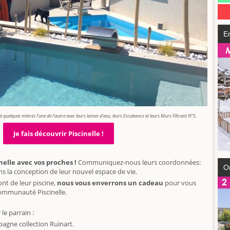
E
à quelques mètres l’une de l’autre
avec leurs lames d’eau, leurs Escabancs et leurs Murs Filtrant N°5.
Je fais découvrir Piscinelle !
nelle avec vos proches !
Communiquez-nous leurs coordonnées:
O
 la conception de leur nouvel espace de vie.
nt de leur piscine,
nous vous enverrons un cadeau
pour vous
communauté Piscinelle.
le parrain :
agne collection Ruinart.