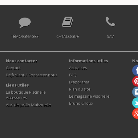
TÉMOIGNAGES
CATALOGUE
SAV
Nous contacter
Informations utiles
No
Contact
Actualités
Déjà client ? Contactez-nous
FAQ
Diaporama
Liens utiles
Plan du site
La boutique Piscinelle
Le magazine Piscinelle
Accessoires
Bruno Choux
Abri de jardin Maisonelle