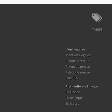
TARIFS
L'entreprise
Mentions légales
Piscinelle recrute
Revue de presse
Relations presse
Flux RSS
Piscinelle en Europe
En France
En Belgique
En Suisse