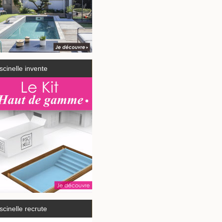
scinelle invente
scinelle recrute