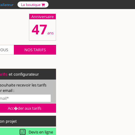
tallateur
La boutique
Anniversaire
47
ans
VOUS
NOS TARIFS
rifs
et configurateur
 souhaite recevoir les tarifs
r email :
on projet
Devis en ligne