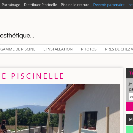
Parrainage
Distribuer Piscinelle
Piscinelle recrute
Devenir partenaire - ins
 GAMME DE PISCINE
L'INSTALLATION
PHOTOS
PRÈS DE CHEZ 
E PISCINELLE
Ta
Je
pa
M