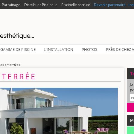
Parrainage
Distribuer Piscinelle
Piscinelle recrute
Devenir partenaire - ins
 GAMME DE PISCINE
L'INSTALLATION
PHOTOS
PRÈS DE CHEZ 
nes enterr�es
NTERRÉE
Ta
Je
pa
M