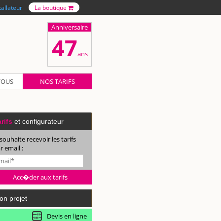
tallateur
La boutique
Anniversaire
47
ans
VOUS
NOS TARIFS
rifs
et configurateur
 souhaite recevoir les tarifs
r email :
on projet
Devis en ligne