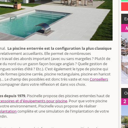
E
inal.
La piscine enterrée est la configuration la plus classique
 relativement accueillants. Elle permet de nombreuses
n travail des abords important (avec ou sans margelles ? Plutôt de
uge du nord ou un gazon façon bocage anglais ? Quelle gestion de
longues soirées d’été ? Etc.). C’est également le type de piscine qui
 formes (piscine carrée, piscine rectangulaire, piscine en haricot
c.)… Le champ des possibles est donc très vaste et nos
Conseillers
ccompagner dans votre réflexion et dans vos choix.
O
es depuis 1979
, Piscinelle propose des piscines enterrées haut de
cessoires et d'équipements pour piscine
. Pour que votre piscine
 votre environnement, Piscinelle vous propose de réaliser
plantation
complète et une simulation de l'implantation de votre
rdin.