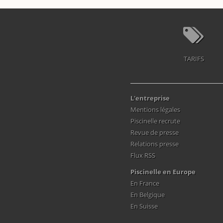
TARIFS
L'entreprise
Mentions légales
Piscinelle recrute
Revue de presse
Relations presse
Flux RSS
Piscinelle en Europe
En France
En Belgique
En Suisse