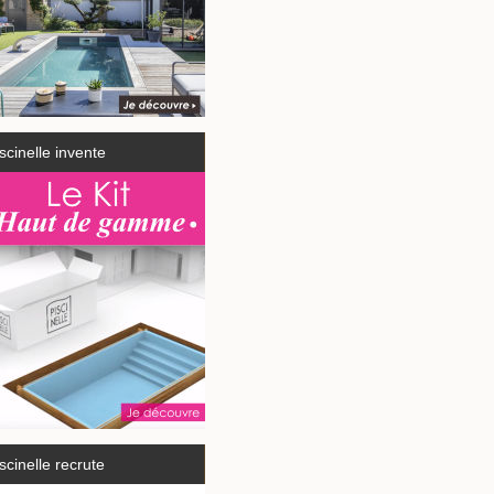
scinelle invente
scinelle recrute