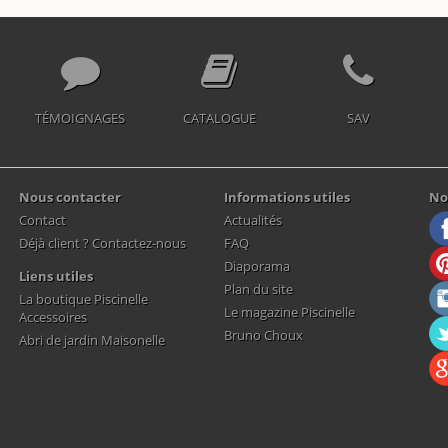
TÉMOIGNAGES
CATALOGUE
SAV
Nous contacter
Informations utiles
No
Contact
Actualités
Déjà client ? Contactez-nous
FAQ
Diaporama
Liens utiles
Plan du site
La boutique Piscinelle
Le magazine Piscinelle
Accessoires
Bruno Choux
Abri de jardin Maisonelle