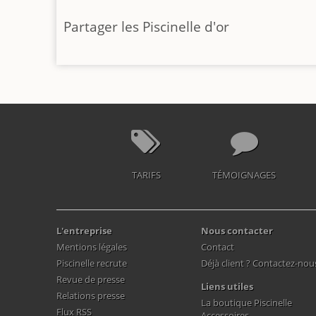
Partager les Piscinelle d'or
TARIFS
TÉMOIGNAGES
L'entreprise
Nous contacter
Mentions légales
Contact
Piscinelle recrute
Déjà client ? Contactez-nou
Revue de presse
Liens utiles
Relations presse
La boutique Piscinelle
Flux RSS
Accessoires